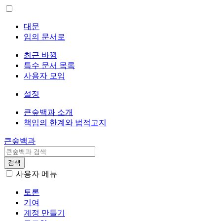
대문
임의 문서로
최근 바뀜
특수 문서 목록
사용자 모임
설정
큰숲백과 소개
책임의 한계와 법적고지
큰숲백과
검색
사용자 메뉴
토론
기여
계정 만들기