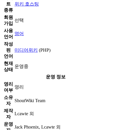
트
위키 호스팅
종류
회원
선택
가입
사용
영어
언어
작성
된
미디어위키
(PHP)
언어
현재
운영중
상태
운영 정보
영리
영리
여부
소유
ShoutWiki Team
자
제작
Lcawte 외
자
운영
Jack Phoenix, Lcawte 외