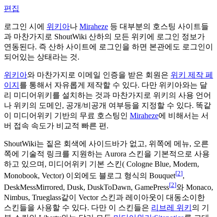
편집
로그인 시에
위키아
나
Miraheze
등 대부분의 호스팅 사이트들
과 마찬가지로 ShoutWiki 산하의 모든 위키에 로그인 정보가
연동된다. 즉 산하 사이트에 로그인을 하면 본관에도 로그인이
되어있는 상태라는 것.
위키아
와 마찬가지로 이메일 인증을 받은 회원은
위키 제작 페
이지
를 통해서 자유롭게 제작할 수 있다. 다만 위키아와는 달
리 미디어위키를 설치하는 것과 마찬가지로 위키의 사용 언어
나 위키의 도메인, 공개/비공개 여부등을 지정할 수 있다. 똑같
이 미디어위키 기반의 무료 호스팅인
Miraheze
에 비해서는 서
버 접속 속도가 비교적 빠른 편.
ShoutWiki는 짙은 회색에 사이드바가 없고, 위쪽에 메뉴, 오른
쪽에 기술적 링크를 지원하는 Aurora 스킨을 기본적으로 사용
하고 있으며, 미디어위키 기본 스킨( Cologne Blue, Modern,
[
2
]
Monobook, Vector) 이외에도 블로그 형식의 Bouquet
,
[
2
]
DeskMessMirrored, Dusk, DuskToDawn, GamePress
와 Monaco,
Nimbus, Trueglass같이 Vector 스킨과 레이아웃이 대동소이한
스킨들을 사용할 수 있다. 다만 이 스킨들은
리브레 위키
의 기