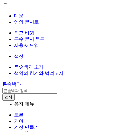
대문
임의 문서로
최근 바뀜
특수 문서 목록
사용자 모임
설정
큰숲백과 소개
책임의 한계와 법적고지
큰숲백과
검색
사용자 메뉴
토론
기여
계정 만들기